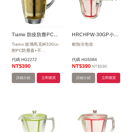
Tiamo 防疫防塵PC蓋 不銹鋼濾網 玻璃馬克杯 320ml
HRCHPW-30GP小急須個人耐熱泠泡壺300ml(桃紅)
Tiamo 玻璃馬克杯320cc-
耐熱泠泡壺
附PC防塵蓋+不...
代碼
HG2272
代碼
HG5084
NT
$390
NT$390
NT
$590
詳細介紹
立即購買
詳細介紹
立即購買