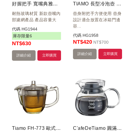
好握把手 寬嘴典雅花茶壺 900ml
TIAMO 長型冷泡壺 玻璃壺 1000ml
耐熱玻璃材質 新款壺嘴內
壺身附把手方便使用 壺身
部濾網產品 產品容量大
設計適合放置在冰箱門邊
容...
代碼
HG1944
代碼
HG1958
庫存限量
6
NT$420
NT
$700
NT
$630
詳細介紹
立即購買
詳細介紹
立即購買
Tiamo FH-773 歐式急須壺 附濾網 250ml
C'afeDeTiamo 圓滿咖啡玻璃壺花茶壺 380cc SGS測試合格