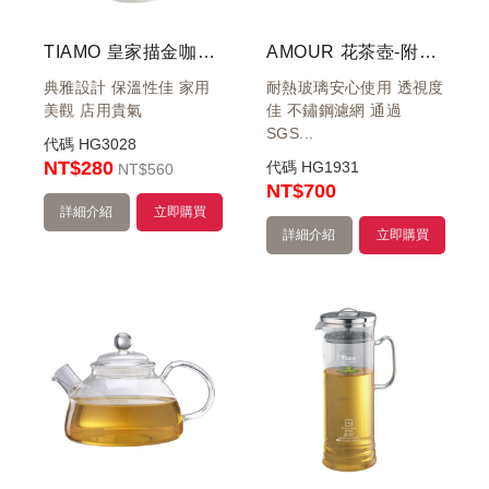
TIAMO 皇家描金咖啡壺 花茶壺 500cc
AMOUR 花茶壺-附ST濾網 750cc 通過SGS檢測
典雅設計 保溫性佳 家用
耐熱玻璃安心使用 透視度
美觀 店用貴氣
佳 不鏽鋼濾網 通過
SGS...
代碼
HG3028
NT$280
代碼
HG1931
NT
$560
NT
$700
詳細介紹
立即購買
詳細介紹
立即購買