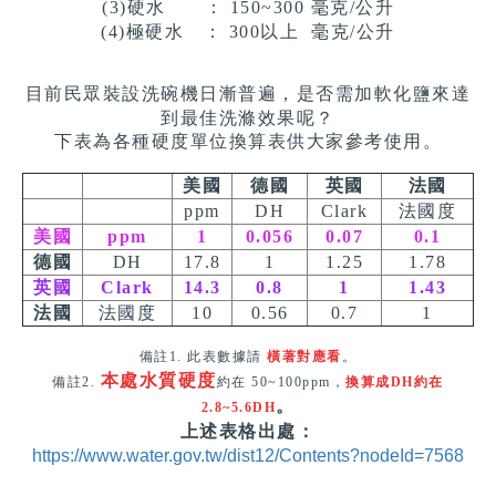
(3)硬水 ：
150~300 毫克/公升
(4)極硬水 ：
300
以上
毫克/公升
目前民眾裝設洗碗機日漸普遍，
是否需加軟化鹽來達
到最佳洗滌效果呢？
下表為各種硬度單位換算表供大家參考使用。
美國
德國
英國
法國
ppm
DH
Clark
法國度
美國
ppm
1
0.056
0.07
0.1
德國
DH
17.8
1
1.25
1.78
英國
Clark
14.3
0.8
1
1.43
法國
法國度
10
0.56
0.7
1
備註1. 此表數據請
橫著對應看
。
本處水質硬度
備註2.
約在 50~100ppm，
換算成DH約在
。
2.8~5.6DH
上述表格出處：
https://www.water.gov.tw/dist12/Contents?nodeId=7568