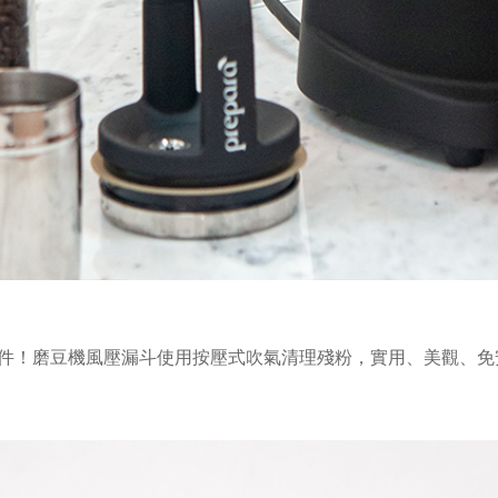
件！磨豆機風壓漏斗使用按壓式吹氣清理殘粉，實用、美觀、免