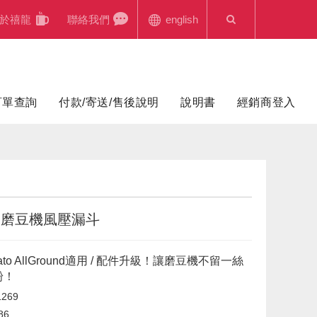
於禧龍
聯絡我們
english
訂單查詢
付款/寄送/售後說明
說明書
經銷商登入
！磨豆機風壓漏斗
nzato AllGround適用 / 配件升級！讓磨豆機不留一絲
粉！
269
86