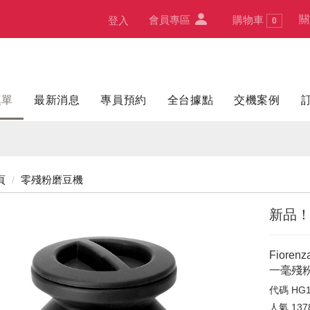
關
會員專區
購物車
登入
0
填單
最新消息
專員預約
全台據點
交機案例
頁
零殘粉磨豆機
新品
Fiore
一毫殘
代碼
HG1
人氣
137