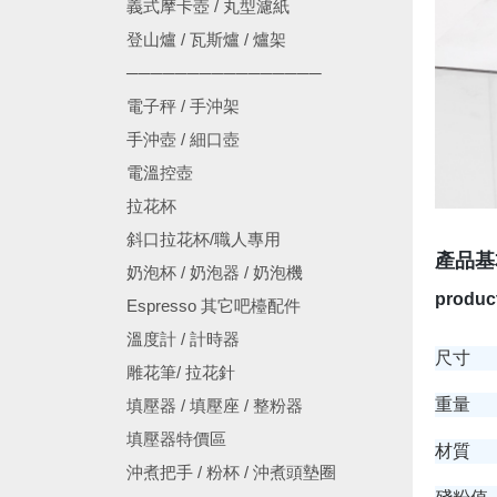
義式摩卡壺 / 丸型濾紙
登山爐 / 瓦斯爐 / 爐架
────────────────
電子秤 / 手沖架
手沖壺 / 細口壺
電溫控壺
拉花杯
斜口拉花杯/職人專用
產品基
奶泡杯 / 奶泡器 / 奶泡機
product
Espresso 其它吧檯配件
溫度計 / 計時器
尺寸
雕花筆/ 拉花針
重量
填壓器 / 填壓座 / 整粉器
填壓器特價區
材質
沖煮把手 / 粉杯 / 沖煮頭墊圈