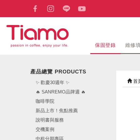
保固登錄
維修
產品總覽 PRODUCTS
首
✨ 歡慶30週年 ✨
🔥 SANREMO品牌週 🔥
咖啡學院
新品上市！焦點推薦
說明書與服務
交機案例
中租分期專區