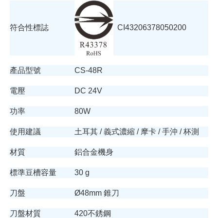
CI43206378050200
符合性標誌
產品型號
CS-48R
電壓
DC 24V
功率
80W
使用建議
土耳其 / 義式濃縮 / 摩卡 / 手沖 / 杯測
材質
鋁合金機身
標準豆槽容量
30 g
刀盤
Ø48mm 錐刀
刀盤材質
420不銹鋼