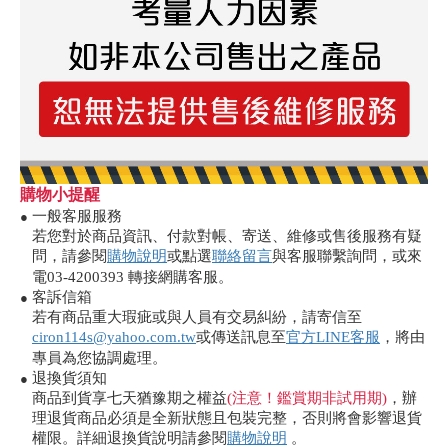
購物小提醒
一般客服服務
●
若您對於商品資訊、付款對帳、寄送、維修或售後服務有疑
問，請參閱
購物說明
或點選
聯絡留言
與客服聯繫詢問，或來
電03-4200393 轉接網購客服。
客訴信箱
●
若有商品重大瑕疵或與人員有交易糾紛，請寄信至
ciron114s@yahoo.com.tw
或傳送訊息至
官方LINE客服
，將由
專員為您協調處理。
退換貨須知
●
商品到貨享七天猶豫期之權益
(注意！鑑賞期非試用期)
，辦
理退貨商品必須是全新狀態且包裝完整，否則將會影響退貨
權限。詳細退換貨說明請參閱
購物說明
。