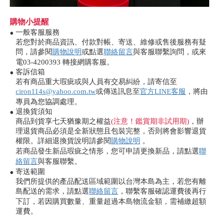
購物小提醒
一般客服服務
●
若您對於商品資訊、付款對帳、寄送、維修或售後服務有疑
問，請參閱
購物說明
或點選
聯絡留言
與客服聯繫詢問，或來
電03-4200393 轉接網購客服。
客訴信箱
●
若有商品重大瑕疵或與人員有交易糾紛，請寄信至
ciron114s@yahoo.com.tw
或傳送訊息至
官方LINE客服
，將由
專員為您協調處理。
退換貨須知
●
商品到貨享七天猶豫期之權益
(注意！鑑賞期非試用期)
，辦
理退貨商品必須是全新狀態且包裝完整，否則將會影響退貨
權限。詳細退換貨說明請參閱
購物說明
。
若商品發生新品瑕疵之情形，您可申請更換新品，請點選
聯
絡留言
與客服聯繫。
寄送範圍
●
我們所提供的產品配送區域範圍以台灣本島為主，若您有離
島配送的需求，請點選
聯絡留言
，聯繫客服確認運費後再行
下訂，若因購買數量、重量超過本島物流金額，需補繳超額
運費。