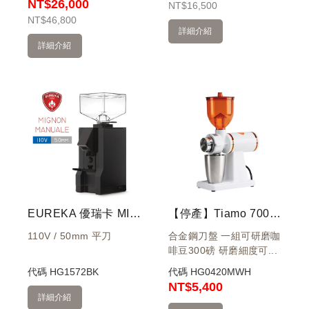
NT$26,000
NT
$16,500
NT
$46,800
詳細介紹
詳細介紹
EUREKA 優瑞卡 MIGNON MANUALE 50 磨豆機 (黑) 110V
【停產】Tiamo 700S 半磅磨豆機 110V - 消光白 La Marco 義大利平刀
110V / 50mm 平刀
合金鋼刀盤 一組可研磨咖
啡豆300磅 研磨細度可...
代碼
HG1572BK
代碼
HG0420MWH
NT
$5,400
詳細介紹
機