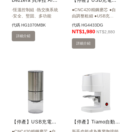
Bezzera 貝澤拉 Arcadia DE PID 2GR 雙孔營業機 (霧黑) 220V
【停產】USB充電磨豆機 電動磨豆機 (墨綠)
‧恆溫控制組 ‧熱交換系統
●CNC420精鋼磨芯 ●自
‧安全、堅固、多功能
由調整粗細 ●USB充...
代碼
HG1070MBK
代碼
HG4433DG
NT$1,980
NT
$2,880
詳細介紹
詳細介紹
【停產】USB充電磨豆機 電動磨豆機 (不銹鋼)
【停產】Tiamo自動填壓器 白 110V
●CNC420精鋼磨芯 ●自
新手也能成為專業咖啡師