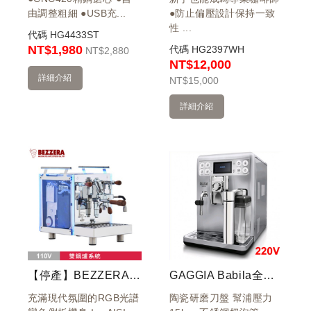
由調整粗細 ●USB充...
●防止偏壓設計保持一致
性 ...
代碼
HG4433ST
NT$1,980
代碼
HG2397WH
NT
$2,880
NT$12,000
詳細介紹
NT
$15,000
詳細介紹
【停產】BEZZERA 貝澤拉 R Matrix MN 雙鍋半自動咖啡機 - 手控版 110V
GAGGIA Babila全自動咖啡機220v
充滿現代氛圍的RGB光譜
陶瓷研磨刀盤 幫浦壓力