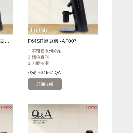
Tiamo TF64R 鍍鈦平刀磨豆機 110v
F64SR磨豆機 -AF007
1.零殘粉系列介紹
2.殘粉實測
3.刀盤清潔
代碼
HG1567-QA
詳細介紹