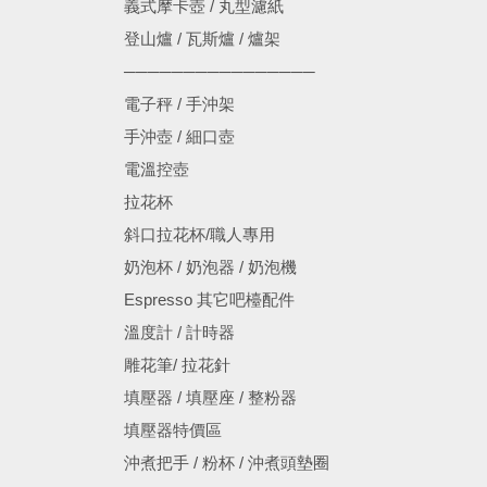
義式摩卡壺 / 丸型濾紙
登山爐 / 瓦斯爐 / 爐架
────────────────
電子秤 / 手沖架
手沖壺 / 細口壺
電溫控壺
拉花杯
斜口拉花杯/職人專用
奶泡杯 / 奶泡器 / 奶泡機
Espresso 其它吧檯配件
溫度計 / 計時器
雕花筆/ 拉花針
填壓器 / 填壓座 / 整粉器
填壓器特價區
沖煮把手 / 粉杯 / 沖煮頭墊圈