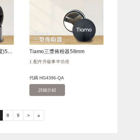
Tiamo針式佈粉器(可調深度)58mm
Tiamo三漿佈粉器58mm
1.配件升級事半功倍
代碼
HG4396-QA
詳細介紹
8
9
>
≥