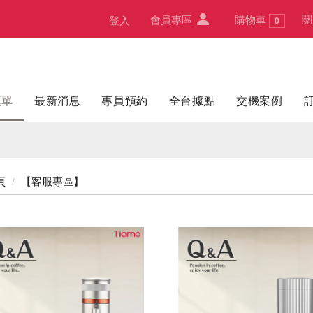
關
會員專區
購物車
登入
0
填單
最新消息
專員預約
全台據點
交機案例
頁
【客服專區】