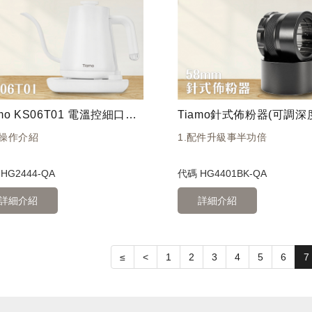
Tiamo KS06T01 電溫控細口壺 600ml 110V
操作介紹
1.配件升級事半功倍
碼
HG2444-QA
代碼
HG4401BK-QA
詳細介紹
詳細介紹
≤
<
1
2
3
4
5
6
7