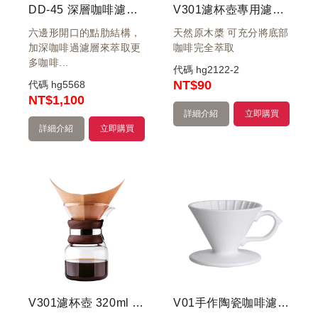
DD-45 深層咖啡濾器組 3~7杯(附量匙.濾紙)
V301濾杯壺專用濾紙40入
六邊形開口的點肋結構，
天然原木槳 可充分將底部
加深咖啡過濾層來萃取更
咖啡完全萃取
多咖啡...
代碼
hg2122-2
NT
$90
代碼
hg5568
NT
$1,100
詳細介紹
立即購買
詳細介紹
立即購買
V301濾杯壺 320ml / 附濾紙40入
V01手作陶瓷咖啡濾器(白)