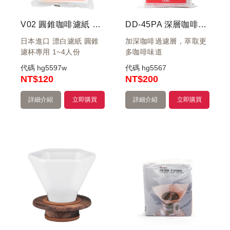
V02 圓錐咖啡濾紙 1-4人 100入 有漂白 袋裝
DD-45PA 深層咖啡濾紙 3~7杯 100入漂白(袋裝)
日本進口 漂白濾紙 圓錐
加深咖啡過濾層，萃取更
濾杯專用 1~4人份
多咖啡味道
代碼
hg5597w
代碼
hg5567
NT
$120
NT
$200
詳細介紹
立即購買
詳細介紹
立即購買
機