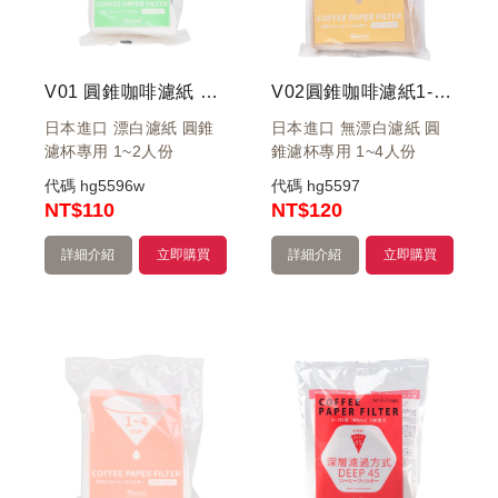
V01 圓錐咖啡濾紙 1-2人 100入 有漂白 袋裝
V02圓錐咖啡濾紙1-4人 100入(無漂白)(袋裝)
日本進口 漂白濾紙 圓錐
日本進口 無漂白濾紙 圓
濾杯專用 1~2人份
錐濾杯專用 1~4人份
代碼
hg5596w
代碼
hg5597
NT
$110
NT
$120
詳細介紹
立即購買
詳細介紹
立即購買