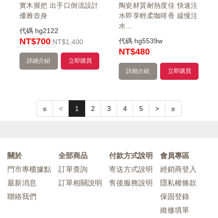
實木握把 出手口倒流設計
陶瓷材質耐熱度佳 快速注
優雅壺身
水即享輕柔咖啡香 緩慢注
水...
代碼
hg2122
NT$700
代碼
hg5539w
NT
$1,400
NT
$480
詳細介紹
立即購買
詳細介紹
立即購買
≤
<
1
2
3
4
5
>
≥
關於
全部商品
付款方式說明
會員專區
門市專櫃據點
訂單查詢
寄送方式說明
經銷商登入
最新消息
訂單相關說明
售後服務說明
隱私權條款
聯絡我們
保固登錄
維修填單