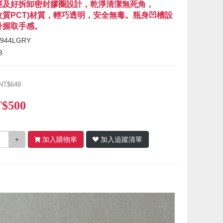
徑及好拆卸密封膠圈設計，乾淨清潔無死角，
an(改質PCT)材質，輕巧透明，安全無毒。瓶身凹槽設
升握取手感。
944LGRY
3
NT$649
$500
+
加入購物車
加入追蹤清單