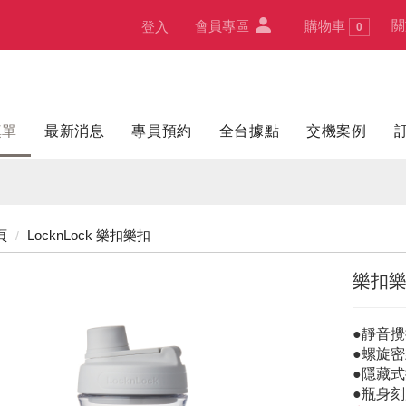
關
會員專區
購物車
登入
0
填單
最新消息
專員預約
全台據點
交機案例
頁
LocknLock 樂扣樂扣
樂扣樂扣
●靜音
●螺旋密
●隱藏
●瓶身