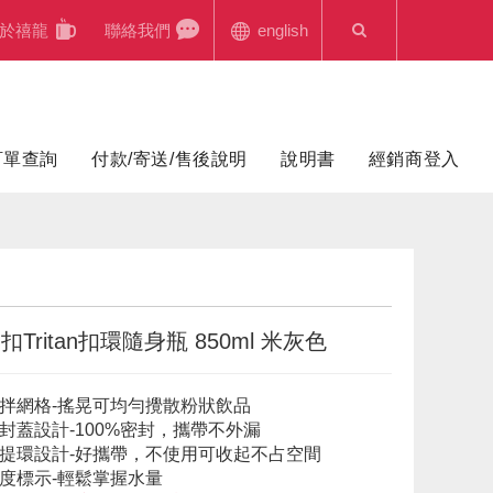
於禧龍
聯絡我們
english
訂單查詢
付款/寄送/售後說明
說明書
經銷商登入
Tritan扣環隨身瓶 850ml 米灰色
攪拌網格-搖晃可均勻攪散粉狀飲品
封蓋設計-100%密封，攜帶不外漏
式提環設計-好攜帶，不使用可收起不占空間
刻度標示-輕鬆掌握水量