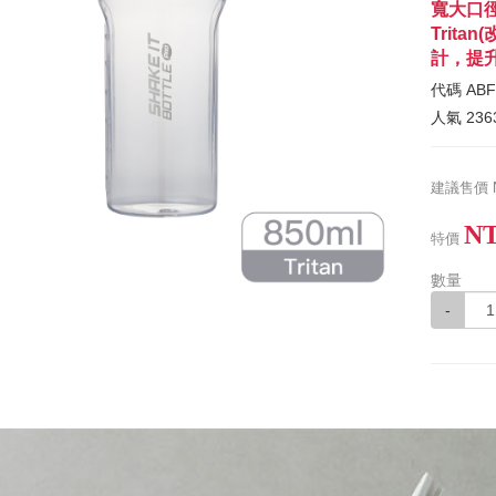
寬大口
Trit
計，提
代碼
ABF
人氣
236
建議售價
NT
特價
數量
-