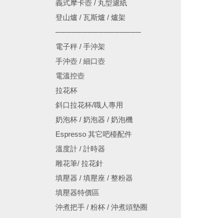
義式摩卡壺 / 丸型濾紙
登山爐 / 瓦斯爐 / 爐架
────────────────
電子秤 / 手沖架
手沖壺 / 細口壺
電溫控壺
拉花杯
斜口拉花杯/職人專用
奶泡杯 / 奶泡器 / 奶泡機
Espresso 其它吧檯配件
溫度計 / 計時器
雕花筆/ 拉花針
填壓器 / 填壓座 / 整粉器
填壓器特價區
沖煮把手 / 粉杯 / 沖煮頭墊圈