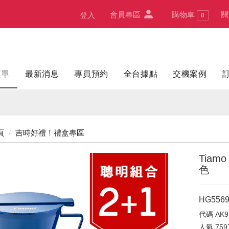
關
會員專區
購物車
登入
0
填單
最新消息
專員預約
全台據點
交機案例
頁
吉時好禮！禮盒專區
Tiam
色
HG5569
代碼
AK9
人氣
759