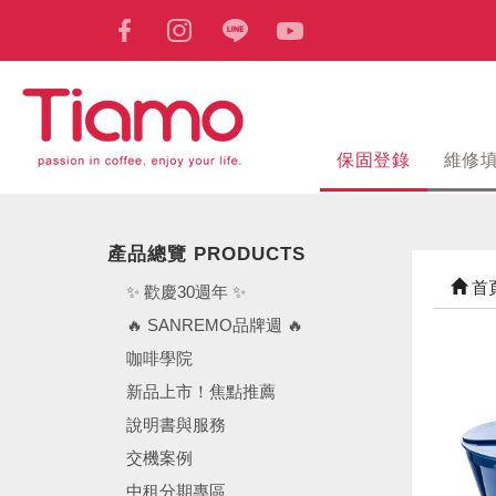
保固登錄
維修
產品總覽 PRODUCTS
首
✨ 歡慶30週年 ✨
🔥 SANREMO品牌週 🔥
咖啡學院
新品上市！焦點推薦
說明書與服務
交機案例
中租分期專區