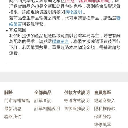
商品到貨享七天猶豫期之權益
(注意！鑑賞期非試用期)
，辦
理退貨商品必須是全新狀態且包裝完整，否則將會影響退貨
權限。詳細退換貨說明請參閱
購物說明
。
若商品發生新品瑕疵之情形，您可申請更換新品，請點選
聯
絡留言
與客服聯繫。
寄送範圍
●
我們所提供的產品配送區域範圍以台灣本島為主，若您有離
島配送的需求，請點選
聯絡留言
，聯繫客服確認運費後再行
下訂，若因購買數量、重量超過本島物流金額，需補繳超額
運費。
關於
全部商品
付款方式說明
會員專區
門市專櫃據點
訂單查詢
寄送方式說明
經銷商登入
最新消息
訂單相關說明
售後服務說明
隱私權條款
聯絡我們
保固登錄
維修填單