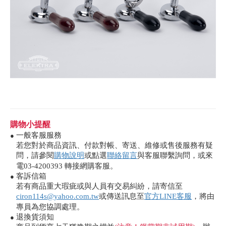
購物小提醒
一般客服服務
●
若您對於商品資訊、付款對帳、寄送、維修或售後服務有疑
問，請參閱
購物說明
或點選
聯絡留言
與客服聯繫詢問，或來
電03-4200393 轉接網購客服。
客訴信箱
●
若有商品重大瑕疵或與人員有交易糾紛，請寄信至
ciron114s@yahoo.com.tw
或傳送訊息至
官方LINE客服
，將由
專員為您協調處理。
退換貨須知
●