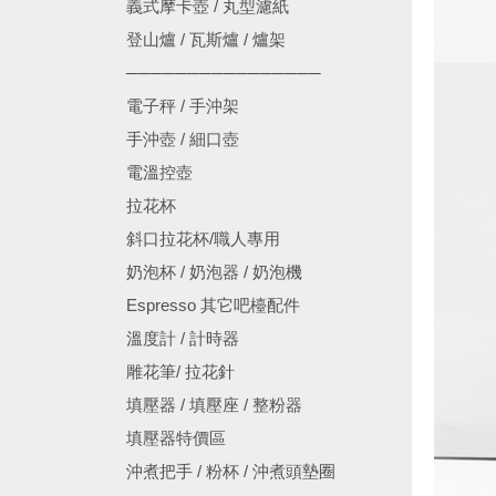
義式摩卡壺 / 丸型濾紙
登山爐 / 瓦斯爐 / 爐架
────────────────
電子秤 / 手沖架
手沖壺 / 細口壺
電溫控壺
拉花杯
斜口拉花杯/職人專用
奶泡杯 / 奶泡器 / 奶泡機
Espresso 其它吧檯配件
溫度計 / 計時器
雕花筆/ 拉花針
填壓器 / 填壓座 / 整粉器
填壓器特價區
沖煮把手 / 粉杯 / 沖煮頭墊圈