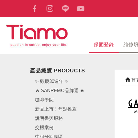
保固登錄
維修
產品總覽 PRODUCTS
首
✨ 歡慶30週年 ✨
🔥 SANREMO品牌週 🔥
咖啡學院
新品上市！焦點推薦
說明書與服務
交機案例
中租分期專區