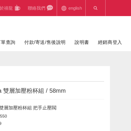
於禧龍
聯絡我們
english
訂單查詢
付款/寄送/售後說明
說明書
經銷商登入
ia 雙層加壓粉杯組 / 58mm
ia 雙層加壓粉杯組 把手止壓閥
550
9