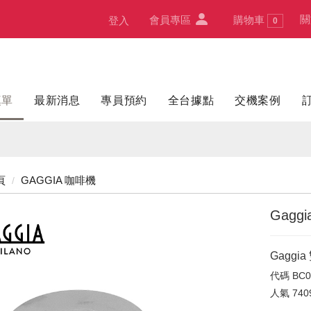
關
會員專區
購物車
登入
0
填單
最新消息
專員預約
全台據點
交機案例
頁
GAGGIA 咖啡機
Gagg
Gagg
代碼
BC0
人氣
740