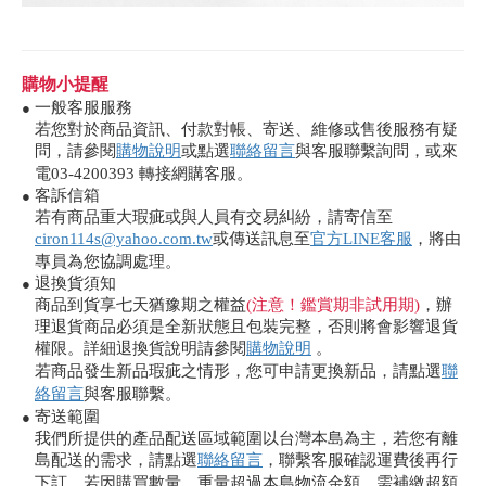
購物小提醒
一般客服服務
●
若您對於商品資訊、付款對帳、寄送、維修或售後服務有疑
問，請參閱
購物說明
或點選
聯絡留言
與客服聯繫詢問，或來
電03-4200393 轉接網購客服。
客訴信箱
●
若有商品重大瑕疵或與人員有交易糾紛，請寄信至
ciron114s@yahoo.com.tw
或傳送訊息至
官方LINE客服
，將由
專員為您協調處理。
退換貨須知
●
商品到貨享七天猶豫期之權益
(注意！鑑賞期非試用期)
，辦
理退貨商品必須是全新狀態且包裝完整，否則將會影響退貨
權限。詳細退換貨說明請參閱
購物說明
。
若商品發生新品瑕疵之情形，您可申請更換新品，請點選
聯
絡留言
與客服聯繫。
寄送範圍
●
我們所提供的產品配送區域範圍以台灣本島為主，若您有離
島配送的需求，請點選
聯絡留言
，聯繫客服確認運費後再行
下訂，若因購買數量、重量超過本島物流金額，需補繳超額