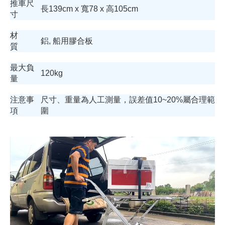
推車尺
長139cm x 寬78 x 高105cm
寸
材
鋁, 船用膠合板
質
最大負
120kg
量
注意事
尺寸、重量為人工測量，誤差值10~20%屬合理範
項
圍