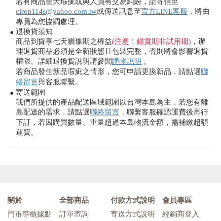
若有商品重大瑕疵或與人員有交易糾紛，請寄信至
ciron114s@yahoo.com.tw
或傳送訊息至
官方LINE客服
，將由
專員為您協調處理。
退換貨須知
●
商品到貨享七天猶豫期之權益
(注意！鑑賞期非試用期)
，辦
理退貨商品必須是全新狀態且包裝完整，否則將會影響退貨
權限。詳細退換貨說明請參閱
購物說明
。
若商品發生新品瑕疵之情形，您可申請更換新品，請點選
聯
絡留言
與客服聯繫。
寄送範圍
●
我們所提供的產品配送區域範圍以台灣本島為主，若您有離
島配送的需求，請點選
聯絡留言
，聯繫客服確認運費後再行
下訂，若因購買數量、重量超過本島物流金額，需補繳超額
運費。
關於
全部商品
付款方式說明
會員專區
門市專櫃據點
訂單查詢
寄送方式說明
經銷商登入