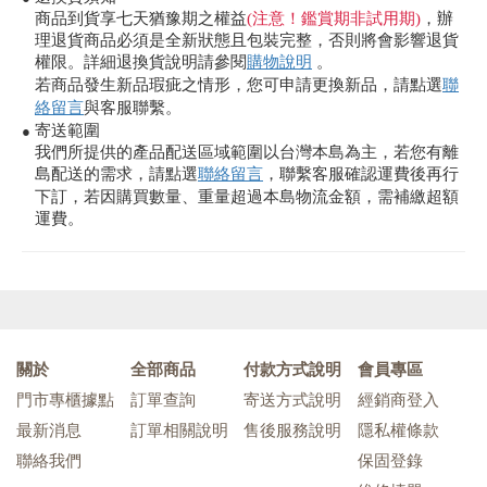
商品到貨享七天猶豫期之權益
(注意！鑑賞期非試用期)
，辦
理退貨商品必須是全新狀態且包裝完整，否則將會影響退貨
權限。詳細退換貨說明請參閱
購物說明
。
若商品發生新品瑕疵之情形，您可申請更換新品，請點選
聯
絡留言
與客服聯繫。
寄送範圍
●
我們所提供的產品配送區域範圍以台灣本島為主，若您有離
島配送的需求，請點選
聯絡留言
，聯繫客服確認運費後再行
下訂，若因購買數量、重量超過本島物流金額，需補繳超額
運費。
關於
全部商品
付款方式說明
會員專區
門市專櫃據點
訂單查詢
寄送方式說明
經銷商登入
最新消息
訂單相關說明
售後服務說明
隱私權條款
聯絡我們
保固登錄