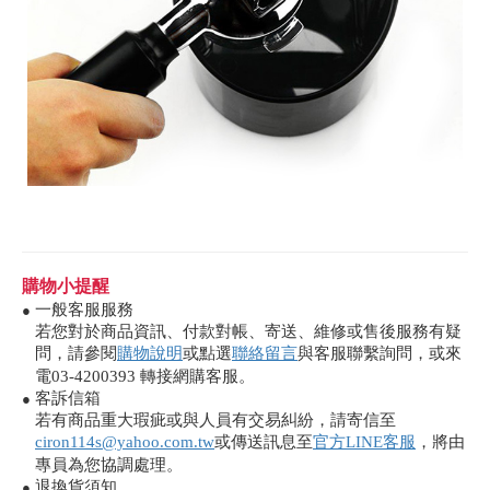
購物小提醒
一般客服服務
●
若您對於商品資訊、付款對帳、寄送、維修或售後服務有疑
問，請參閱
購物說明
或點選
聯絡留言
與客服聯繫詢問，或來
電03-4200393 轉接網購客服。
客訴信箱
●
若有商品重大瑕疵或與人員有交易糾紛，請寄信至
ciron114s@yahoo.com.tw
或傳送訊息至
官方LINE客服
，將由
專員為您協調處理。
退換貨須知
●