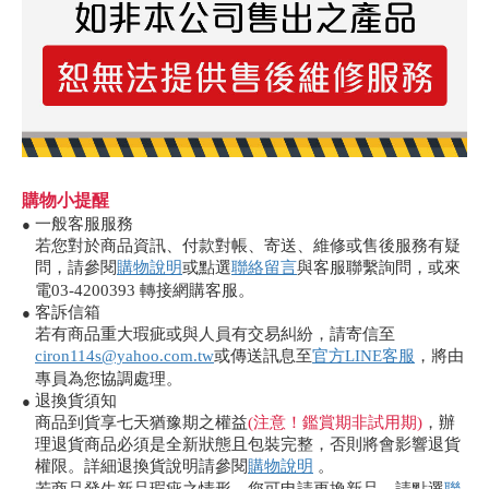
購物小提醒
一般客服服務
●
若您對於商品資訊、付款對帳、寄送、維修或售後服務有疑
問，請參閱
購物說明
或點選
聯絡留言
與客服聯繫詢問，或來
電03-4200393 轉接網購客服。
客訴信箱
●
若有商品重大瑕疵或與人員有交易糾紛，請寄信至
ciron114s@yahoo.com.tw
或傳送訊息至
官方LINE客服
，將由
專員為您協調處理。
退換貨須知
●
商品到貨享七天猶豫期之權益
(注意！鑑賞期非試用期)
，辦
理退貨商品必須是全新狀態且包裝完整，否則將會影響退貨
權限。詳細退換貨說明請參閱
購物說明
。
若商品發生新品瑕疵之情形，您可申請更換新品，請點選
聯