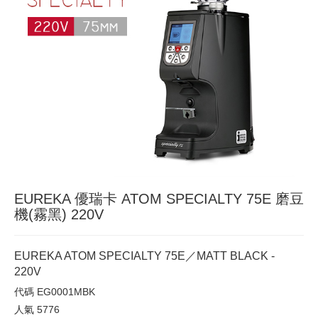
EUREKA 優瑞卡 ATOM SPECIALTY 75E 磨豆
機(霧黑) 220V
EUREKA ATOM SPECIALTY 75E／MATT BLACK -
220V
代碼
EG0001MBK
人氣
5776