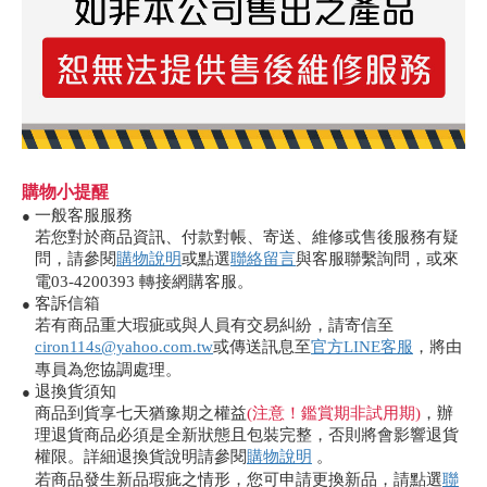
購物小提醒
一般客服服務
●
若您對於商品資訊、付款對帳、寄送、維修或售後服務有疑
問，請參閱
購物說明
或點選
聯絡留言
與客服聯繫詢問，或來
電03-4200393 轉接網購客服。
客訴信箱
●
若有商品重大瑕疵或與人員有交易糾紛，請寄信至
ciron114s@yahoo.com.tw
或傳送訊息至
官方LINE客服
，將由
專員為您協調處理。
退換貨須知
●
商品到貨享七天猶豫期之權益
(注意！鑑賞期非試用期)
，辦
理退貨商品必須是全新狀態且包裝完整，否則將會影響退貨
權限。詳細退換貨說明請參閱
購物說明
。
若商品發生新品瑕疵之情形，您可申請更換新品，請點選
聯