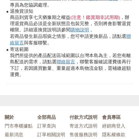
專員為您協調處理。
退換貨須知
●
商品到貨享七天猶豫期之權益
(注意！鑑賞期非試用期)
，辦
理退貨商品必須是全新狀態且包裝完整，否則將會影響退貨
權限。詳細退換貨說明請參閱
購物說明
。
若商品發生新品瑕疵之情形，您可申請更換新品，請點選
聯
絡留言
與客服聯繫。
寄送範圍
●
我們所提供的產品配送區域範圍以台灣本島為主，若您有離
島配送的需求，請點選
聯絡留言
，聯繫客服確認運費後再行
下訂，若因購買數量、重量超過本島物流金額，需補繳超額
運費。
關於
全部商品
付款方式說明
會員專區
門市專櫃據點
訂單查詢
寄送方式說明
經銷商登入
最新消息
訂單相關說明
售後服務說明
隱私權條款