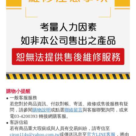
購物小提醒
一般客服服務
●
若您對於商品資訊、付款對帳、寄送、維修或售後服務有疑
問，請參閱
購物說明
或點選
聯絡留言
與客服聯繫詢問，或來
電03-4200393 轉接網購客服。
客訴信箱
●
若有商品重大瑕疵或與人員有交易糾紛，請寄信至
ciron114s@yahoo.com.tw
或傳送訊息至
官方LINE客服
，將由