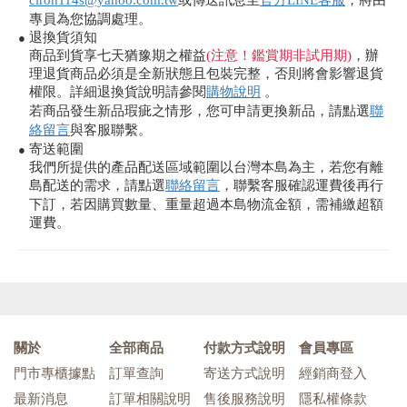
ciron114s@yahoo.com.tw
或傳送訊息至
官方LINE客服
，將由
專員為您協調處理。
退換貨須知
●
商品到貨享七天猶豫期之權益
(注意！鑑賞期非試用期)
，辦
理退貨商品必須是全新狀態且包裝完整，否則將會影響退貨
權限。詳細退換貨說明請參閱
購物說明
。
若商品發生新品瑕疵之情形，您可申請更換新品，請點選
聯
絡留言
與客服聯繫。
寄送範圍
●
我們所提供的產品配送區域範圍以台灣本島為主，若您有離
島配送的需求，請點選
聯絡留言
，聯繫客服確認運費後再行
下訂，若因購買數量、重量超過本島物流金額，需補繳超額
運費。
關於
全部商品
付款方式說明
會員專區
門市專櫃據點
訂單查詢
寄送方式說明
經銷商登入
最新消息
訂單相關說明
售後服務說明
隱私權條款