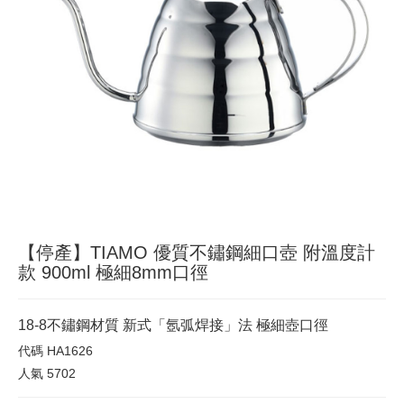
【停產】TIAMO 優質不鏽鋼細口壺 附溫度計
款 900ml 極細8mm口徑
18-8不鏽鋼材質 新式「氬弧焊接」法 極細壺口徑
代碼
HA1626
人氣
5702