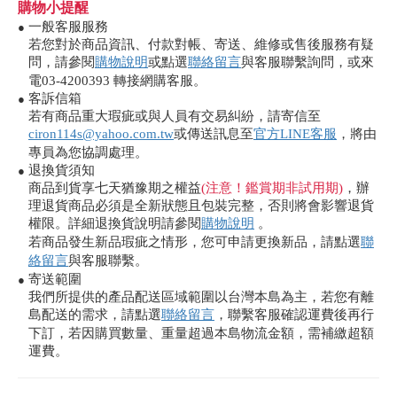
購物小提醒
一般客服服務
●
若您對於商品資訊、付款對帳、寄送、維修或售後服務有疑
問，請參閱
購物說明
或點選
聯絡留言
與客服聯繫詢問，或來
電03-4200393 轉接網購客服。
客訴信箱
●
若有商品重大瑕疵或與人員有交易糾紛，請寄信至
ciron114s@yahoo.com.tw
或傳送訊息至
官方LINE客服
，將由
專員為您協調處理。
退換貨須知
●
商品到貨享七天猶豫期之權益
(注意！鑑賞期非試用期)
，辦
理退貨商品必須是全新狀態且包裝完整，否則將會影響退貨
權限。詳細退換貨說明請參閱
購物說明
。
若商品發生新品瑕疵之情形，您可申請更換新品，請點選
聯
絡留言
與客服聯繫。
寄送範圍
●
我們所提供的產品配送區域範圍以台灣本島為主，若您有離
島配送的需求，請點選
聯絡留言
，聯繫客服確認運費後再行
下訂，若因購買數量、重量超過本島物流金額，需補繳超額
運費。