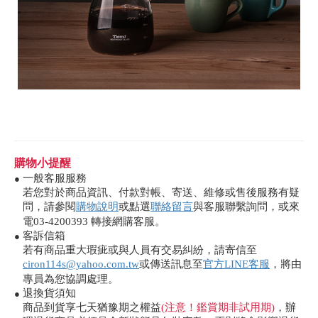
購物小提醒
一般客服服務
●
若您對於商品資訊、付款對帳、寄送、維修或售後服務有疑
問，請參閱
購物說明
或點選
聯絡留言
與客服聯繫詢問，或來
電03-4200393 轉接網購客服。
客訴信箱
●
若有商品重大瑕疵或與人員有交易糾紛，請寄信至
ciron114s@yahoo.com.tw
或傳送訊息至
官方LINE客服
，將由
專員為您協調處理。
退換貨須知
●
商品到貨享七天猶豫期之權益
(注意！鑑賞期非試用期)
，辦