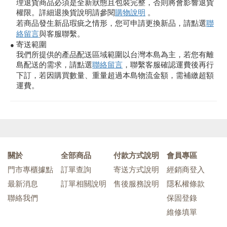
理退貨商品必須是全新狀態且包裝完整，否則將會影響退貨
權限。詳細退換貨說明請參閱
購物說明
。
若商品發生新品瑕疵之情形，您可申請更換新品，請點選
聯
絡留言
與客服聯繫。
寄送範圍
●
我們所提供的產品配送區域範圍以台灣本島為主，若您有離
島配送的需求，請點選
聯絡留言
，聯繫客服確認運費後再行
下訂，若因購買數量、重量超過本島物流金額，需補繳超額
運費。
關於
全部商品
付款方式說明
會員專區
門市專櫃據點
訂單查詢
寄送方式說明
經銷商登入
最新消息
訂單相關說明
售後服務說明
隱私權條款
聯絡我們
保固登錄
維修填單