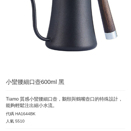
小蠻腰細口壺600ml 黑
Tiamo 質感小蠻腰細口壺，鵝頸與鶴嘴壺口的特殊設計，
能夠輕鬆注出細小水流。
代碼
HA1644BK
人氣
5510