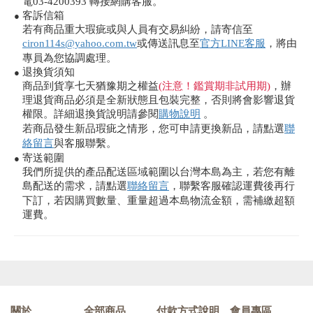
電03-4200393 轉接網購客服。
客訴信箱
●
若有商品重大瑕疵或與人員有交易糾紛，請寄信至
ciron114s@yahoo.com.tw
或傳送訊息至
官方LINE客服
，將由
專員為您協調處理。
退換貨須知
●
商品到貨享七天猶豫期之權益
(注意！鑑賞期非試用期)
，辦
理退貨商品必須是全新狀態且包裝完整，否則將會影響退貨
權限。詳細退換貨說明請參閱
購物說明
。
若商品發生新品瑕疵之情形，您可申請更換新品，請點選
聯
絡留言
與客服聯繫。
寄送範圍
●
我們所提供的產品配送區域範圍以台灣本島為主，若您有離
島配送的需求，請點選
聯絡留言
，聯繫客服確認運費後再行
下訂，若因購買數量、重量超過本島物流金額，需補繳超額
運費。
關於
全部商品
付款方式說明
會員專區