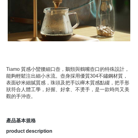
Tiamo 質感小蠻腰細口壺，鵝頸與鶴嘴壺口的特殊設計，
能夠輕鬆注出細小水流。壺身採用優質304不鏽鋼材質，
表面砂米細膩質感，珠頭及把手以櫸木質感點綴，把手形
狀符合人體工學，好握、好拿、不燙手，是一款時尚又美
觀的手沖壺。
產品基本規格
product description