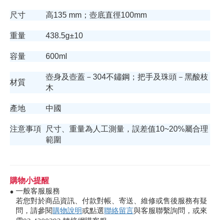
尺寸
高135 mm；壺底直徑100mm
重量
438.5g±10
容量
600ml
壺身及壺蓋－304不鏽鋼；把手及珠頭－黑酸枝
材質
木
產地
中國
注意事項
尺寸、重量為人工測量，誤差值10~20%屬合理
範圍
購物小提醒
一般客服服務
●
若您對於商品資訊、付款對帳、寄送、維修或售後服務有疑
問，請參閱
購物說明
或點選
聯絡留言
與客服聯繫詢問，或來