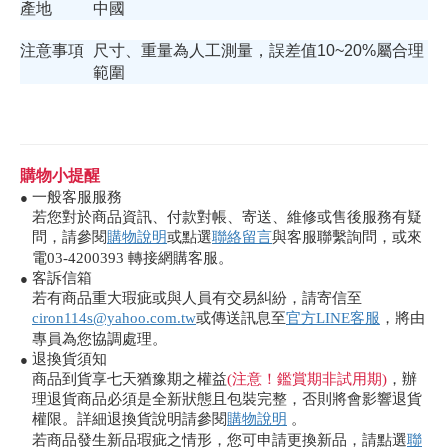
產地
中國
注意事項
尺寸、重量為人工測量，誤差值10~20%屬合理
範圍
購物小提醒
一般客服服務
●
若您對於商品資訊、付款對帳、寄送、維修或售後服務有疑
問，請參閱
購物說明
或點選
聯絡留言
與客服聯繫詢問，或來
電03-4200393 轉接網購客服。
客訴信箱
●
若有商品重大瑕疵或與人員有交易糾紛，請寄信至
ciron114s@yahoo.com.tw
或傳送訊息至
官方LINE客服
，將由
專員為您協調處理。
退換貨須知
●
商品到貨享七天猶豫期之權益
(注意！鑑賞期非試用期)
，辦
理退貨商品必須是全新狀態且包裝完整，否則將會影響退貨
權限。詳細退換貨說明請參閱
購物說明
。
若商品發生新品瑕疵之情形，您可申請更換新品，請點選
聯