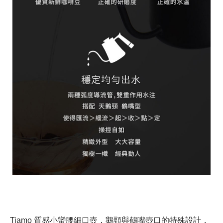
Tiamo 質感小蠻腰細口壺，鵝頸與鶴嘴壺口的特殊設計，