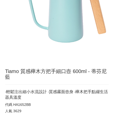
Tiamo 質感櫸木方把手細口壺 600ml - 蒂芬尼
藍
‧輕鬆注出細小水流設計 ‧質感霧面壺身 ‧櫸木把手點綴生活
器具溫度
代碼
HA1652BB
人氣
3629