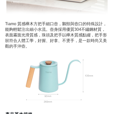
Tiamo 質感櫸木方把手細口壺，鵝頸與壺口的特殊設計，
能夠輕鬆注出細小水流。壺身採用優質304不鏽鋼材質，
表面霧面光滑質感，珠頭及把手以櫸木質感點綴，把手形
狀符合人體工學，好握、好拿、不燙手，是一款時尚又美
觀的手沖壺。