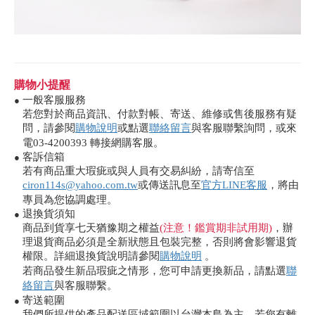
購物小提醒
一般客服服務
●
若您對於商品資訊、付款對帳、寄送、維修或售後服務有疑
問，請參閱
購物說明
或點選
聯絡留言
與客服聯繫詢問，或來
電03-4200393 轉接網購客服。
客訴信箱
●
若有商品重大瑕疵或與人員有交易糾紛，請寄信至
ciron114s@yahoo.com.tw
或傳送訊息至
官方LINE客服
，將由
專員為您協調處理。
退換貨須知
●
商品到貨享七天猶豫期之權益
(注意！鑑賞期非試用期)
，辦
理退貨商品必須是全新狀態且包裝完整，否則將會影響退貨
權限。詳細退換貨說明請參閱
購物說明
。
若商品發生新品瑕疵之情形，您可申請更換新品，請點選
聯
絡留言
與客服聯繫。
寄送範圍
●
我們所提供的產品配送區域範圍以台灣本島為主，若您有離