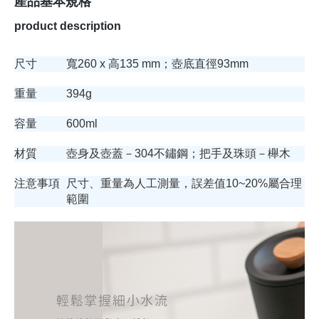
產品基本規格
product description
尺寸
寬260 x 高135 mm；壺底直徑93mm
重量
394g
容量
600ml
材質
壺身及壺蓋－304不鏽鋼；把手及珠頭－櫸木
注意事項
尺寸、重量為人工測量，誤差值10~20%屬合理
範圍