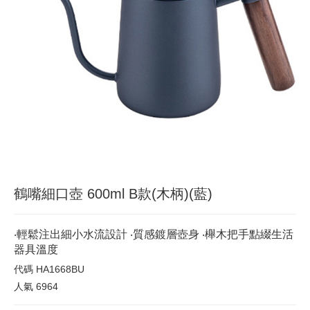
鶴嘴細口壺 600ml B款(木柄)(藍)
‧輕鬆注出細小水流設計 ‧質感鍍層壺身 ‧櫸木把手點綴生活
器具溫度
代碼
HA1668BU
人氣
6964