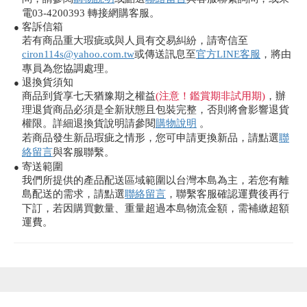
電03-4200393 轉接網購客服。
客訴信箱
●
若有商品重大瑕疵或與人員有交易糾紛，請寄信至
ciron114s@yahoo.com.tw
或傳送訊息至
官方LINE客服
，將由
專員為您協調處理。
退換貨須知
●
商品到貨享七天猶豫期之權益
(注意！鑑賞期非試用期)
，辦
理退貨商品必須是全新狀態且包裝完整，否則將會影響退貨
權限。詳細退換貨說明請參閱
購物說明
。
若商品發生新品瑕疵之情形，您可申請更換新品，請點選
聯
絡留言
與客服聯繫。
寄送範圍
●
我們所提供的產品配送區域範圍以台灣本島為主，若您有離
島配送的需求，請點選
聯絡留言
，聯繫客服確認運費後再行
下訂，若因購買數量、重量超過本島物流金額，需補繳超額
運費。