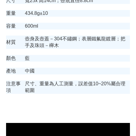
尺寸
寬25x 高14cm；壺底直徑8.8cm
重量
434.8g±10
容量
600ml
壺身及壺蓋－304不鏽鋼；表層鐵氟龍鍍層；把
材質
手及珠頭－櫸木
顏色
藍
產地
中國
注意事
尺寸、重量為人工測量，誤差值10~20%屬合理
項
範圍