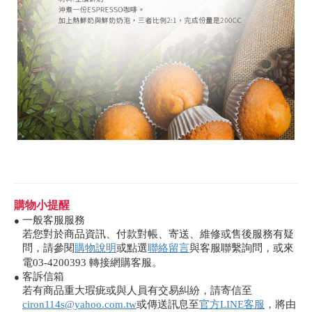
購物小提醒
一般客服服務
●
若您對於商品資訊、付款對帳、寄送、維修或售後服務有疑
問，請參閱
購物說明
或點選
聯絡留言
與客服聯繫詢問，或來
電03-4200393 轉接網購客服。
客訴信箱
●
若有商品重大瑕疵或與人員有交易糾紛，請寄信至
ciron114s@yahoo.com.tw
或傳送訊息至
官方LINE客服
，將由