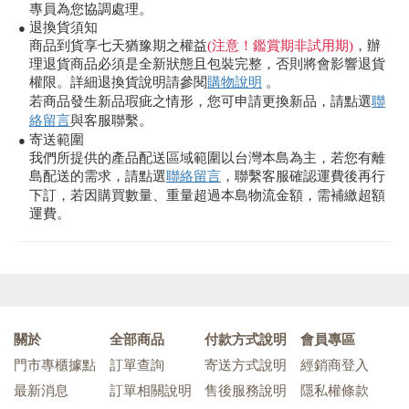
專員為您協調處理。
退換貨須知
●
商品到貨享七天猶豫期之權益
(注意！鑑賞期非試用期)
，辦
理退貨商品必須是全新狀態且包裝完整，否則將會影響退貨
權限。詳細退換貨說明請參閱
購物說明
。
若商品發生新品瑕疵之情形，您可申請更換新品，請點選
聯
絡留言
與客服聯繫。
寄送範圍
●
我們所提供的產品配送區域範圍以台灣本島為主，若您有離
島配送的需求，請點選
聯絡留言
，聯繫客服確認運費後再行
下訂，若因購買數量、重量超過本島物流金額，需補繳超額
運費。
關於
全部商品
付款方式說明
會員專區
門市專櫃據點
訂單查詢
寄送方式說明
經銷商登入
最新消息
訂單相關說明
售後服務說明
隱私權條款