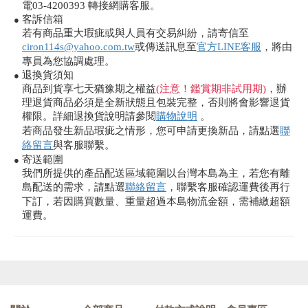
電03-4200393 轉接網購客服。
客訴信箱
●
若有商品重大瑕疵或與人員有交易糾紛，請寄信至
ciron114s@yahoo.com.tw
或傳送訊息至
官方LINE客服
，將由
專員為您協調處理。
退換貨須知
●
商品到貨享七天猶豫期之權益
(注意！鑑賞期非試用期)
，辦
理退貨商品必須是全新狀態且包裝完整，否則將會影響退貨
權限。詳細退換貨說明請參閱
購物說明
。
若商品發生新品瑕疵之情形，您可申請更換新品，請點選
聯
絡留言
與客服聯繫。
寄送範圍
●
我們所提供的產品配送區域範圍以台灣本島為主，若您有離
島配送的需求，請點選
聯絡留言
，聯繫客服確認運費後再行
下訂，若因購買數量、重量超過本島物流金額，需補繳超額
運費。