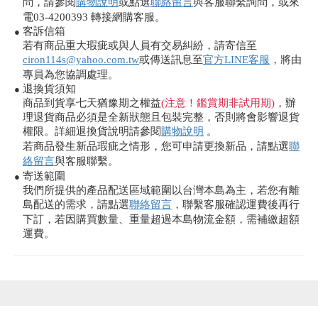
問，請參閱
購物說明
或點選
聯絡留言
與客服聯繫詢問，或來
電03-4200393 轉接網購客服。
客訴信箱
●
若有商品重大瑕疵或與人員有交易糾紛，請寄信至
ciron114s@yahoo.com.tw
或傳送訊息至
官方LINE客服
，將由
專員為您協調處理。
退換貨須知
●
商品到貨享七天猶豫期之權益
(注意！鑑賞期非試用期)
，辦
理退貨商品必須是全新狀態且包裝完整，否則將會影響退貨
權限。詳細退換貨說明請參閱
購物說明
。
若商品發生新品瑕疵之情形，您可申請更換新品，請點選
聯
絡留言
與客服聯繫。
寄送範圍
●
我們所提供的產品配送區域範圍以台灣本島為主，若您有離
島配送的需求，請點選
聯絡留言
，聯繫客服確認運費後再行
下訂，若因購買數量、重量超過本島物流金額，需補繳超額
運費。