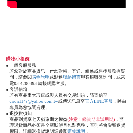
購物小提醒
一般客服服務
●
若您對於商品資訊、付款對帳、寄送、維修或售後服務有疑
問，請參閱
購物說明
或點選
聯絡留言
與客服聯繫詢問，或來
電03-4200393 轉接網購客服。
客訴信箱
●
若有商品重大瑕疵或與人員有交易糾紛，請寄信至
ciron114s@yahoo.com.tw
或傳送訊息至
官方LINE客服
，將由
專員為您協調處理。
退換貨須知
●
商品到貨享七天猶豫期之權益
(注意！鑑賞期非試用期)
，辦
理退貨商品必須是全新狀態且包裝完整，否則將會影響退貨
權限。詳細退換貨說明請參閱
購物說明
。