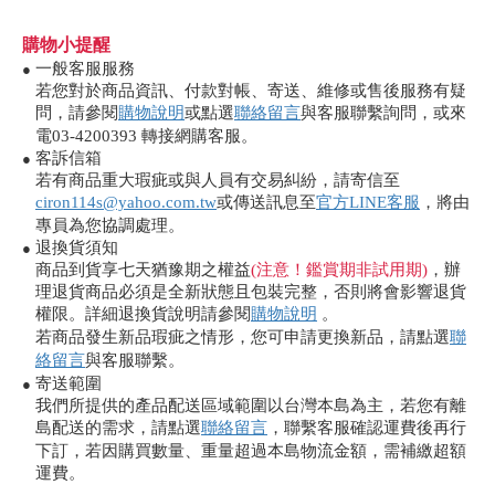
購物小提醒
一般客服服務
●
若您對於商品資訊、付款對帳、寄送、維修或售後服務有疑
問，請參閱
購物說明
或點選
聯絡留言
與客服聯繫詢問，或來
電03-4200393 轉接網購客服。
客訴信箱
●
若有商品重大瑕疵或與人員有交易糾紛，請寄信至
ciron114s@yahoo.com.tw
或傳送訊息至
官方LINE客服
，將由
專員為您協調處理。
退換貨須知
●
商品到貨享七天猶豫期之權益
(注意！鑑賞期非試用期)
，辦
理退貨商品必須是全新狀態且包裝完整，否則將會影響退貨
權限。詳細退換貨說明請參閱
購物說明
。
若商品發生新品瑕疵之情形，您可申請更換新品，請點選
聯
絡留言
與客服聯繫。
寄送範圍
●
我們所提供的產品配送區域範圍以台灣本島為主，若您有離
島配送的需求，請點選
聯絡留言
，聯繫客服確認運費後再行
下訂，若因購買數量、重量超過本島物流金額，需補繳超額
運費。