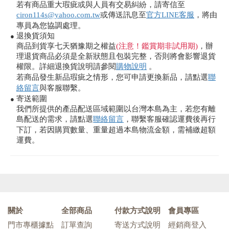
若有商品重大瑕疵或與人員有交易糾紛，請寄信至
ciron114s@yahoo.com.tw
或傳送訊息至
官方LINE客服
，將由
專員為您協調處理。
退換貨須知
●
商品到貨享七天猶豫期之權益
(注意！鑑賞期非試用期)
，辦
理退貨商品必須是全新狀態且包裝完整，否則將會影響退貨
權限。詳細退換貨說明請參閱
購物說明
。
若商品發生新品瑕疵之情形，您可申請更換新品，請點選
聯
絡留言
與客服聯繫。
寄送範圍
●
我們所提供的產品配送區域範圍以台灣本島為主，若您有離
島配送的需求，請點選
聯絡留言
，聯繫客服確認運費後再行
下訂，若因購買數量、重量超過本島物流金額，需補繳超額
運費。
關於
全部商品
付款方式說明
會員專區
門市專櫃據點
訂單查詢
寄送方式說明
經銷商登入