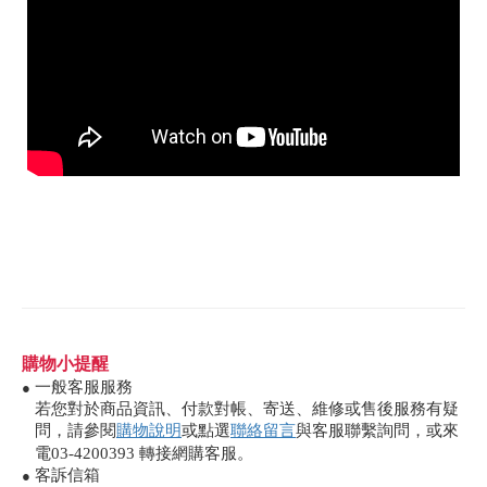
購物小提醒
一般客服服務
●
若您對於商品資訊、付款對帳、寄送、維修或售後服務有疑
問，請參閱
購物說明
或點選
聯絡留言
與客服聯繫詢問，或來
電03-4200393 轉接網購客服。
客訴信箱
●