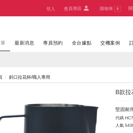
關
會員專區
購物車
登入
0
填單
最新消息
專員預約
全台據點
交機案例
頁
斜口拉花杯/職人專用
B款拉花
堅固耐
代碼
HC7
人氣
543