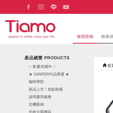
保固登錄
維修
產品總覽 PRODUCTS
首
✨ 歡慶30週年 ✨
🔥 SANREMO品牌週 🔥
咖啡學院
新品上市！焦點推薦
說明書與服務
交機案例
中租分期專區