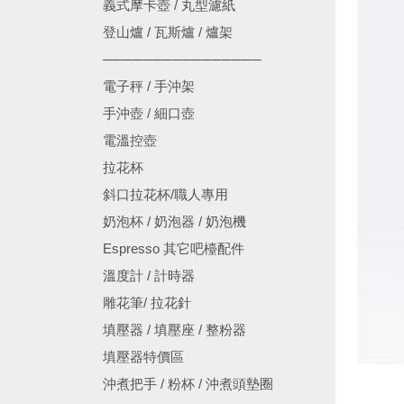
義式摩卡壺 / 丸型濾紙
登山爐 / 瓦斯爐 / 爐架
────────────────
電子秤 / 手沖架
手沖壺 / 細口壺
電溫控壺
拉花杯
斜口拉花杯/職人專用
奶泡杯 / 奶泡器 / 奶泡機
Espresso 其它吧檯配件
溫度計 / 計時器
雕花筆/ 拉花針
填壓器 / 填壓座 / 整粉器
填壓器特價區
沖煮把手 / 粉杯 / 沖煮頭墊圈