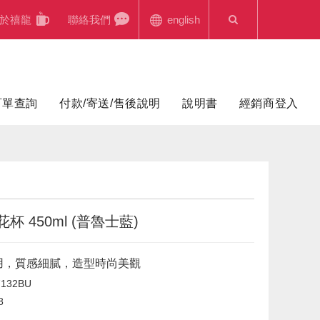
於禧龍
聯絡我們
english
訂單查詢
付款/寄送/售後說明
說明書
經銷商登入
杯 450ml (普魯士藍)
用，質感細膩，造型時尚美觀
132BU
8