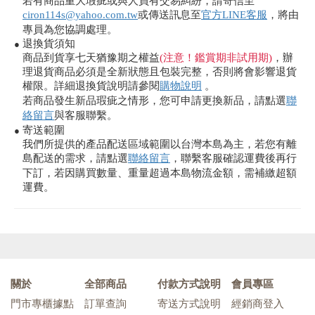
若有商品重大瑕疵或與人員有交易糾紛，請寄信至
ciron114s@yahoo.com.tw
或傳送訊息至
官方LINE客服
，將由
專員為您協調處理。
退換貨須知
●
商品到貨享七天猶豫期之權益
(注意！鑑賞期非試用期)
，辦
理退貨商品必須是全新狀態且包裝完整，否則將會影響退貨
權限。詳細退換貨說明請參閱
購物說明
。
若商品發生新品瑕疵之情形，您可申請更換新品，請點選
聯
絡留言
與客服聯繫。
寄送範圍
●
我們所提供的產品配送區域範圍以台灣本島為主，若您有離
島配送的需求，請點選
聯絡留言
，聯繫客服確認運費後再行
下訂，若因購買數量、重量超過本島物流金額，需補繳超額
運費。
關於
全部商品
付款方式說明
會員專區
門市專櫃據點
訂單查詢
寄送方式說明
經銷商登入