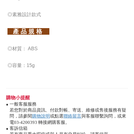
◎素雅設計款式
產 品 規 格
◎材質： ABS
◎容量：15g
購物小提醒
一般客服服務
●
若您對於商品資訊、付款對帳、寄送、維修或售後服務有疑
問，請參閱
購物說明
或點選
聯絡留言
與客服聯繫詢問，或來
電03-4200393 轉接網購客服。
客訴信箱
●