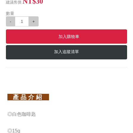
NT$30
建議售價
數量
-
+
加入購物車
加入追蹤清單
產 品 介 紹
◎白色咖啡匙
◎15g