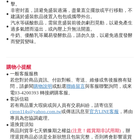
●
擊。
非密封蓋，請避免盛裝過滿，盡量直立擺放或平行移動，不
●
建議於盛裝飲品後置入包包或攜帶外出。
汽水等碳酸飲品，需留意盛裝前後勿劇烈晃動，以避免產生
●
過多氣體而溢出，或內壓上升無法開蓋。
牛奶、優酪乳等屬易發酵飲品，請勿久放，以避免過度發酵
●
而變質變味。
購物小提醒
一般客服服務
●
若您對於商品資訊、付款對帳、寄送、維修或售後服務有疑
問，請參閱
購物說明
或點選
聯絡留言
與客服聯繫詢問，或來
電03-4200393 轉接網購客服。
客訴信箱
●
若有商品重大瑕疵或與人員有交易糾紛，請寄信至
ciron114s@yahoo.com.tw
或傳送訊息至
官方LINE客服
，將由
專員為您協調處理。
退換貨須知
●
商品到貨享七天猶豫期之權益
(注意！鑑賞期非試用期)
，辦
理退貨商品必須是全新狀態且包裝完整，否則將會影響退貨