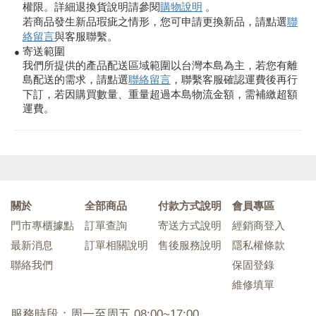
權限。詳細退換貨說明請參閱
購物說明
。
若商品發生新品瑕疵之情形，您可申請更換新品，請點選
聯
絡留言
與客服聯繫。
寄送範圍
●
我們所提供的產品配送區域範圍以台灣本島為主，若您有離
島配送的需求，請點選
聯絡留言
，聯繫客服確認運費後再行
下訂，若因購買數量、重量超過本島物流金額，需補繳超額
運費。
關於
全部商品
付款方式說明
會員專區
門市專櫃據點
訂單查詢
寄送方式說明
經銷商登入
最新消息
訂單相關說明
售後服務說明
隱私權條款
聯絡我們
保固登錄
維修填單
服務時段：周一至周五 08:00~17:00