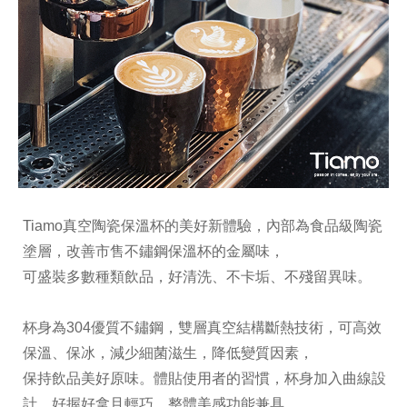
Tiamo真空陶瓷保溫杯的美好新體驗，內部為食品級陶瓷
塗層，改善市售不鏽鋼保溫杯的金屬味，
可盛裝多數種類飲品，好清洗、不卡垢、不殘留異味。
杯身為304優質不鏽鋼，雙層真空結構斷熱技術，可高效
保溫、保冰，減少細菌滋生，降低變質因素，
保持飲品美好原味。體貼使用者的習慣，杯身加入曲線設
計，好握好拿且輕巧，整體美感功能兼具，