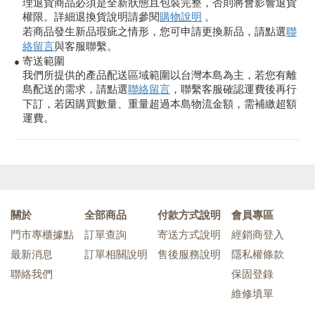
理退貨商品必須是全新狀態且包裝完整，否則將會影響退貨
權限。詳細退換貨說明請參閱
購物說明
。
若商品發生新品瑕疵之情形，您可申請更換新品，請點選
聯
絡留言
與客服聯繫。
寄送範圍
●
我們所提供的產品配送區域範圍以台灣本島為主，若您有離
島配送的需求，請點選
聯絡留言
，聯繫客服確認運費後再行
下訂，若因購買數量、重量超過本島物流金額，需補繳超額
運費。
關於
全部商品
付款方式說明
會員專區
門市專櫃據點
訂單查詢
寄送方式說明
經銷商登入
最新消息
訂單相關說明
售後服務說明
隱私權條款
聯絡我們
保固登錄
維修填單