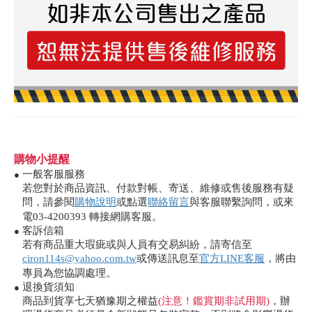
購物小提醒
一般客服服務
●
若您對於商品資訊、付款對帳、寄送、維修或售後服務有疑
問，請參閱
購物說明
或點選
聯絡留言
與客服聯繫詢問，或來
電03-4200393 轉接網購客服。
客訴信箱
●
若有商品重大瑕疵或與人員有交易糾紛，請寄信至
ciron114s@yahoo.com.tw
或傳送訊息至
官方LINE客服
，將由
專員為您協調處理。
退換貨須知
●
商品到貨享七天猶豫期之權益
(注意！鑑賞期非試用期)
，辦