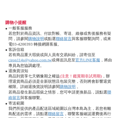
購物小提醒
一般客服服務
●
若您對於商品資訊、付款對帳、寄送、維修或售後服務有疑
問，請參閱
購物說明
或點選
聯絡留言
與客服聯繫詢問，或來
電03-4200393 轉接網購客服。
客訴信箱
●
若有商品重大瑕疵或與人員有交易糾紛，請寄信至
ciron114s@yahoo.com.tw
或傳送訊息至
官方LINE客服
，將由
專員為您協調處理。
退換貨須知
●
商品到貨享七天猶豫期之權益
(注意！鑑賞期非試用期)
，辦
理退貨商品必須是全新狀態且包裝完整，否則將會影響退貨
權限。詳細退換貨說明請參閱
購物說明
。
若商品發生新品瑕疵之情形，您可申請更換新品，請點選
聯
絡留言
與客服聯繫。
寄送範圍
●
我們所提供的產品配送區域範圍以台灣本島為主，若您有離
島配送的需求，請點選
聯絡留言
，聯繫客服確認運費後再行