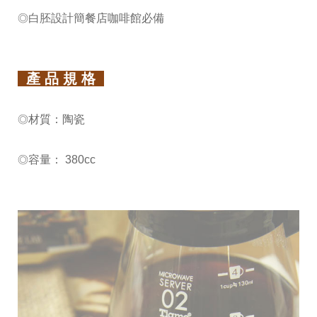
白胚設計簡餐店咖啡館必備
◎
產 品 規 格
材質：陶瓷
◎
容量： 380cc
◎