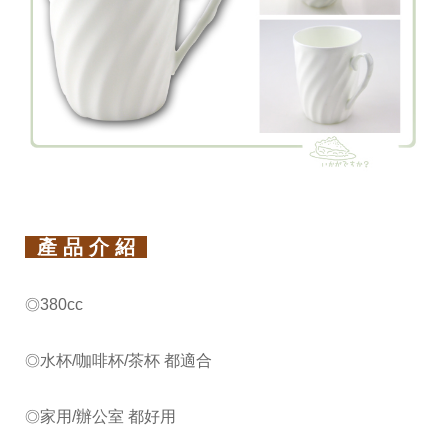
產 品 介 紹
380cc
◎
水杯/咖啡杯/茶杯 都適合
◎
家用/辦公室 都好用
◎