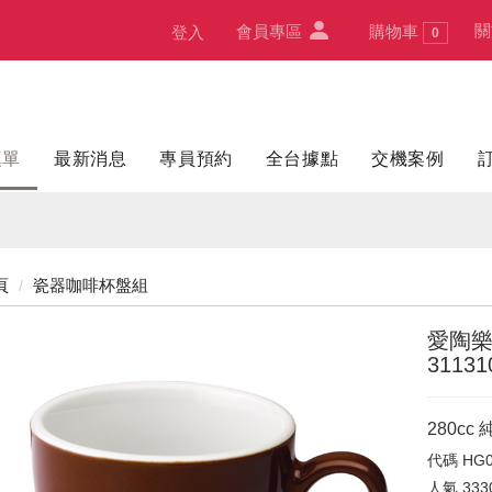
關
會員專區
購物車
登入
0
填單
最新消息
專員預約
全台據點
交機案例
頁
瓷器咖啡杯盤組
愛陶樂 
31131
280c
代碼
HG
人氣
333