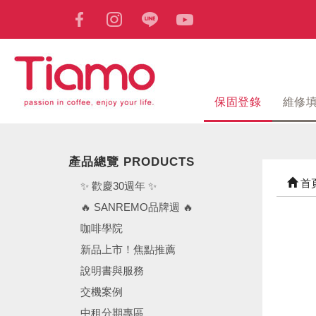
保固登錄
維修
產品總覽 PRODUCTS
首
✨ 歡慶30週年 ✨
🔥 SANREMO品牌週 🔥
咖啡學院
新品上市！焦點推薦
說明書與服務
交機案例
中租分期專區