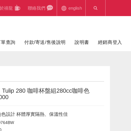
於禧龍
聯絡我們
english
訂單查詢
付款/寄送/售後說明
說明書
經銷商登入
Tulip 280 咖啡杯盤組280cc咖啡色
000
c 純色設計 杯體厚實隔熱、保溫性佳
0764BW
0