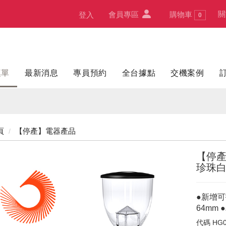
關
會員專區
購物車
登入
0
填單
最新消息
專員預約
全台據點
交機案例
頁
【停產】電器產品
【停產】
珍珠
●新增可
64mm
代碼
HG0