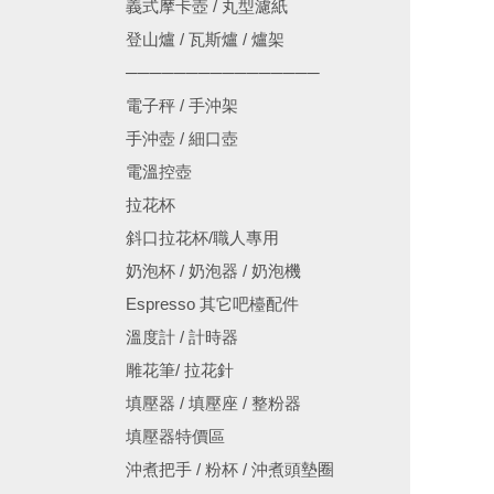
義式摩卡壺 / 丸型濾紙
登山爐 / 瓦斯爐 / 爐架
────────────────
電子秤 / 手沖架
手沖壺 / 細口壺
電溫控壺
拉花杯
斜口拉花杯/職人專用
奶泡杯 / 奶泡器 / 奶泡機
Espresso 其它吧檯配件
溫度計 / 計時器
雕花筆/ 拉花針
填壓器 / 填壓座 / 整粉器
填壓器特價區
沖煮把手 / 粉杯 / 沖煮頭墊圈