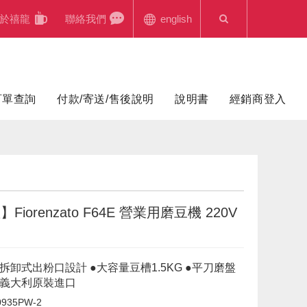
於禧龍
聯絡我們
english
訂單查詢
付款/寄送/售後說明
說明書
經銷商登入
Fiorenzato F64E 營業用磨豆機 220V
白
拆卸式出粉口設計 ●大容量豆槽1.5KG ●平刀磨盤
 ●義大利原裝進口
935PW-2