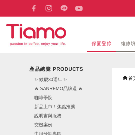
保固登錄
維修
產品總覽 PRODUCTS
首
✨ 歡慶30週年 ✨
🔥 SANREMO品牌週 🔥
咖啡學院
新品上市！焦點推薦
說明書與服務
交機案例
中租分期專區