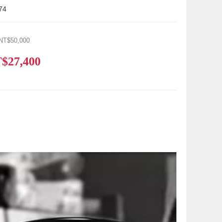
74
NT$50,000
$27,400