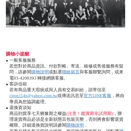
購物小提醒
一般客服服務
●
若您對於商品資訊、付款對帳、寄送、維修或售後服務有疑
問，請參閱
購物說明
或點選
聯絡留言
與客服聯繫詢問，或來
電03-4200393 轉接網購客服。
客訴信箱
●
若有商品重大瑕疵或與人員有交易糾紛，請寄信至
ciron114s@yahoo.com.tw
或傳送訊息至
官方LINE客服
，將由
專員為您協調處理。
退換貨須知
●
商品到貨享七天猶豫期之權益
(注意！鑑賞期非試用期)
，辦
理退貨商品必須是全新狀態且包裝完整，否則將會影響退貨
權限。詳細退換貨說明請參閱
購物說明
。