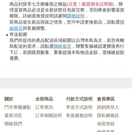
商品到貨享七天猶豫期之權益
(注意！鑑賞期非試用期)
，辦
理退貨商品必須是全新狀態且包裝完整，否則將會影響退貨
權限。詳細退換貨說明請參閱
購物說明
。
若商品發生新品瑕疵之情形，您可申請更換新品，請點選
聯
絡留言
與客服聯繫。
寄送範圍
●
我們所提供的產品配送區域範圍以台灣本島為主，若您有離
島配送的需求，請點選
聯絡留言
，聯繫客服確認運費後再行
下訂，若因購買數量、重量超過本島物流金額，需補繳超額
運費。
關於
全部商品
付款方式說明
會員專區
門市專櫃據點
訂單查詢
寄送方式說明
經銷商登入
最新消息
訂單相關說明
售後服務說明
隱私權條款
聯絡我們
保固登錄
維修填單