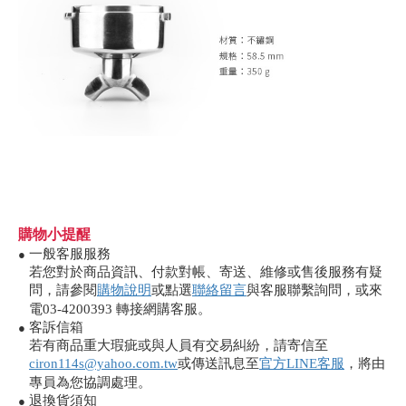
購物小提醒
一般客服服務
●
若您對於商品資訊、付款對帳、寄送、維修或售後服務有疑
問，請參閱
購物說明
或點選
聯絡留言
與客服聯繫詢問，或來
電03-4200393 轉接網購客服。
客訴信箱
●
若有商品重大瑕疵或與人員有交易糾紛，請寄信至
ciron114s@yahoo.com.tw
或傳送訊息至
官方LINE客服
，將由
專員為您協調處理。
退換貨須知
●