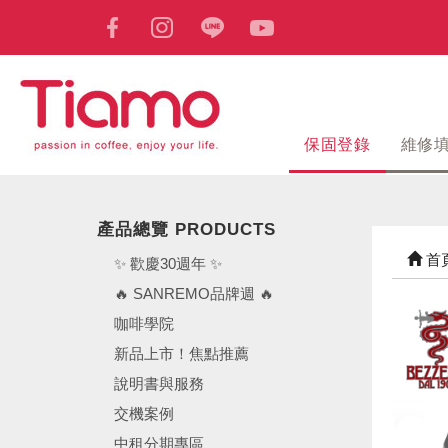
保固登錄
維修
產品總覽 PRODUCTS
首
✨ 歡慶30週年 ✨
🔥 SANREMO品牌週 🔥
咖啡學院
新品上市！焦點推薦
說明書與服務
交機案例
中租分期專區