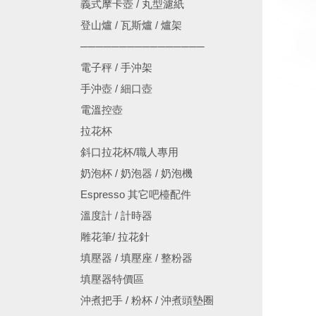
義式摩卡壺 / 丸型濾紙
登山爐 / 瓦斯爐 / 爐架
────────────────
電子秤 / 手沖架
手沖壺 / 細口壺
電溫控壺
拉花杯
斜口拉花杯/職人專用
奶泡杯 / 奶泡器 / 奶泡機
Espresso 其它吧檯配件
溫度計 / 計時器
雕花筆/ 拉花針
填壓器 / 填壓座 / 整粉器
填壓器特價區
沖煮把手 / 粉杯 / 沖煮頭墊圈