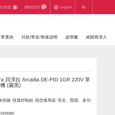
於禧龍
聯絡我們
english
訂單查詢
付款/寄送/售後說明
說明書
經銷商登入
ra 貝澤拉 Arcadia DE-PID 1GR 220V 單
機 (霧黑)
角按鍵 ‧恆溫控制組 ‧熱交換系統 ‧安全、堅固、多功
1069MBK