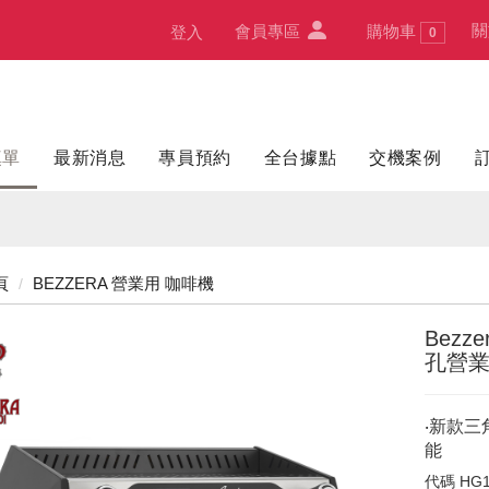
關
會員專區
購物車
登入
0
填單
最新消息
專員預約
全台據點
交機案例
頁
BEZZERA 營業用 咖啡機
Bezze
孔營業
‧新款三
能
代碼
HG