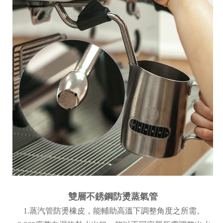
雙層不銹鋼防燙蒸氣管
1.蒸汽管防燙橡皮，能輔助高溫下調整角度之所需。