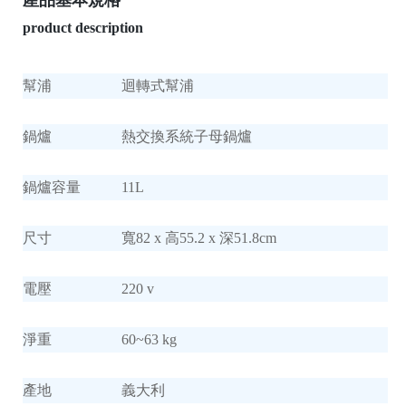
產品基本規格
product description
幫浦
迴轉式幫浦
鍋爐
熱交換系統子母鍋爐
鍋爐容量
11L
尺寸
寬82 x 高55.2 x 深51.8cm
電壓
220 v
淨重
60~63 kg
產地
義大利