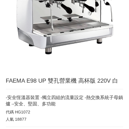
FAEMA E98 UP 雙孔營業機 高杯版 220V 白
-安全恆溫器裝置 -獨立四組的流量設定 -熱交換系統子母鍋
爐 ‧-安全、堅固、多功能
代碼
HG1072
人氣
18877