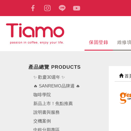
保固登錄
維修
產品總覽 PRODUCTS
首
✨ 歡慶30週年 ✨
🔥 SANREMO品牌週 🔥
咖啡學院
新品上市！焦點推薦
說明書與服務
交機案例
中租分期專區