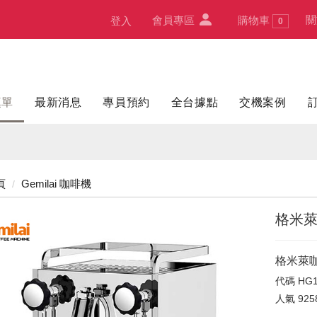
關
會員專區
購物車
登入
0
填單
最新消息
專員預約
全台據點
交機案例
頁
Gemilai 咖啡機
格米萊咖
格米萊咖啡
代碼
HG1
人氣
925