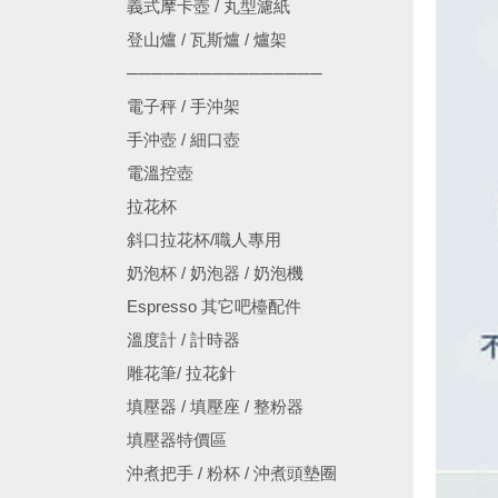
義式摩卡壺 / 丸型濾紙
登山爐 / 瓦斯爐 / 爐架
────────────────
電子秤 / 手沖架
手沖壺 / 細口壺
電溫控壺
拉花杯
斜口拉花杯/職人專用
奶泡杯 / 奶泡器 / 奶泡機
Espresso 其它吧檯配件
溫度計 / 計時器
雕花筆/ 拉花針
填壓器 / 填壓座 / 整粉器
填壓器特價區
沖煮把手 / 粉杯 / 沖煮頭墊圈