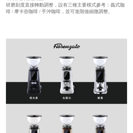
研磨刻度直接轉動調整，設有三種主要模式參考：義式咖
啡 / 摩卡壺咖啡 / 手沖咖啡，並可進階做細微調整。