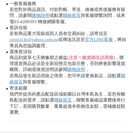
一般客服服務
●
若您對於商品資訊、付款對帳、寄送、維修或售後服務有疑
問，請參閱
購物說明
或點選
聯絡留言
與客服聯繫詢問，或來
電03-4200393 轉接網購客服。
客訴信箱
●
若有商品重大瑕疵或與人員有交易糾紛，請寄信至
ciron114s@yahoo.com.tw
或傳送訊息至
官方LINE客服
，將由
專員為您協調處理。
退換貨須知
●
商品到貨享七天猶豫期之權益
(注意！鑑賞期非試用期)
，辦
理退貨商品必須是全新狀態且包裝完整，否則將會影響退貨
權限。詳細退換貨說明請參閱
購物說明
。
若商品發生新品瑕疵之情形，您可申請更換新品，請點選
聯
絡留言
與客服聯繫。
寄送範圍
●
我們所提供的產品配送區域範圍以台灣本島為主，若您有離
島配送的需求，請點選
聯絡留言
，聯繫客服確認運費後再行
下訂，若因購買數量、重量超過本島物流金額，需補繳超額
運費。