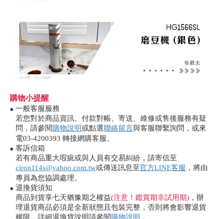
購物小提醒
一般客服服務
●
若您對於商品資訊、付款對帳、寄送、維修或售後服務有疑
問，請參閱
購物說明
或點選
聯絡留言
與客服聯繫詢問，或來
電03-4200393 轉接網購客服。
客訴信箱
●
若有商品重大瑕疵或與人員有交易糾紛，請寄信至
ciron114s@yahoo.com.tw
或傳送訊息至
官方LINE客服
，將由
專員為您協調處理。
退換貨須知
●
商品到貨享七天猶豫期之權益
(注意！鑑賞期非試用期)
，辦
理退貨商品必須是全新狀態且包裝完整，否則將會影響退貨
權限。詳細退換貨說明請參閱
購物說明
。