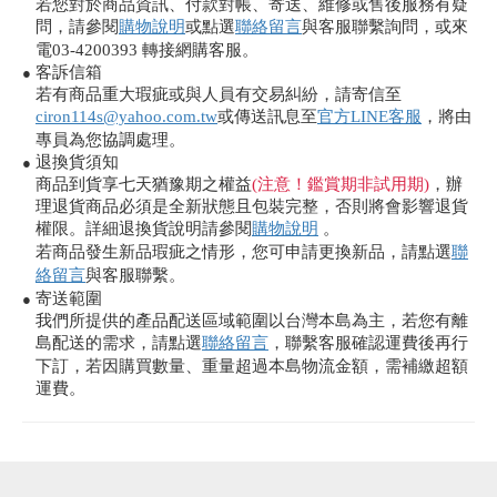
若您對於商品資訊、付款對帳、寄送、維修或售後服務有疑
問，請參閱
購物說明
或點選
聯絡留言
與客服聯繫詢問，或來
電03-4200393 轉接網購客服。
客訴信箱
●
若有商品重大瑕疵或與人員有交易糾紛，請寄信至
ciron114s@yahoo.com.tw
或傳送訊息至
官方LINE客服
，將由
專員為您協調處理。
退換貨須知
●
商品到貨享七天猶豫期之權益
(注意！鑑賞期非試用期)
，辦
理退貨商品必須是全新狀態且包裝完整，否則將會影響退貨
權限。詳細退換貨說明請參閱
購物說明
。
若商品發生新品瑕疵之情形，您可申請更換新品，請點選
聯
絡留言
與客服聯繫。
寄送範圍
●
我們所提供的產品配送區域範圍以台灣本島為主，若您有離
島配送的需求，請點選
聯絡留言
，聯繫客服確認運費後再行
下訂，若因購買數量、重量超過本島物流金額，需補繳超額
運費。