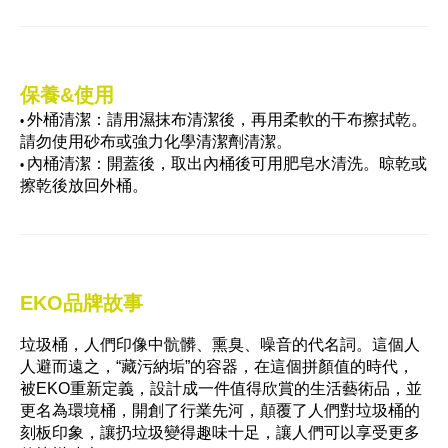
保養&使用
外桶清潔：請用濕抹布清潔後，再用柔軟的干布擦拭乾。
•
請勿使用砂布或強力化學清潔劑清潔。
內桶清潔：開蓋後，取出內桶後可用肥皂水清洗。晾乾或
•
擦乾後放回外桶。
EKO品牌故事
垃圾桶，人們印像中骯髒、熏臭、噪音的代名詞。這個人
人避而遠之，“藏污納垢”的容器，在這個拼顏值的時代，
被EKO重新定義，設計成一件值得欣賞的生活藝術品，並
更名為環境桶，開創了行業先河，顛覆了人們對垃圾桶的
刻板印象，讓扔垃圾變得趣味十足，讓人們可以享受更多