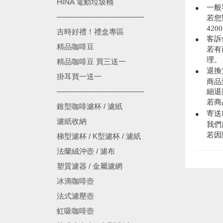
HINA 電動垃圾桶
一般
●
────────────────
若您
420
吉時好禮！禮盒專區
客訴
●
精品咖啡豆
若有
理。
精品咖啡豆 買三送一
退換
●
掛耳買一送一
商品
────────────────
細退
若商
錐型咖啡濾杯 / 濾紙
寄送
●
濾紙收納
我們
若因
梯型濾杯 / K型濾杯 / 濾紙
法蘭絨沖壺 / 濾布
塑質濾器 / 金屬濾網
冰滴咖啡壺
法式濾壓壺
虹吸咖啡壺