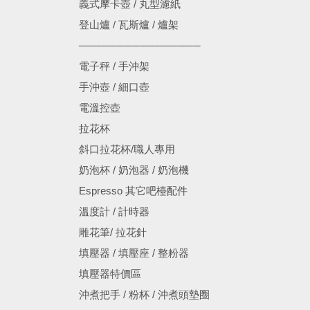
義式摩卡壺 / 丸型濾紙
登山爐 / 瓦斯爐 / 爐架
────────────────
電子秤 / 手沖架
手沖壺 / 細口壺
電溫控壺
拉花杯
斜口拉花杯/職人專用
奶泡杯 / 奶泡器 / 奶泡機
Espresso 其它吧檯配件
溫度計 / 計時器
雕花筆/ 拉花針
填壓器 / 填壓座 / 整粉器
填壓器特價區
沖煮把手 / 粉杯 / 沖煮頭墊圈