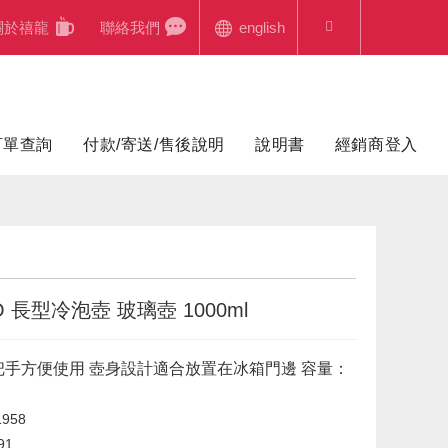
關於禧龍
聯絡我們
english
訂單查詢
付款/寄送/售後說明
說明書
經銷商登入
O 長型冷泡壺 玻璃壺 1000ml
把手方便使用 壺身設計適合放置在冰箱門邊 容量：
958
91