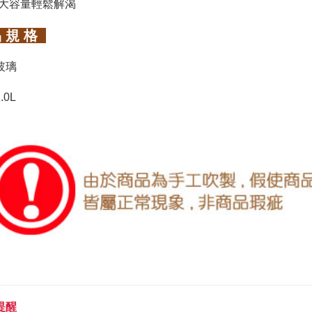
ml大容量輕鬆解渴
 規 格
玻璃
.0L
提醒