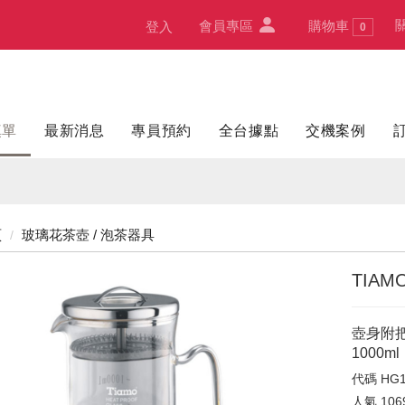
會員專區
購物車
登入
0
填單
最新消息
專員預約
全台據點
交機案例
頁
玻璃花茶壺 / 泡茶器具
TIAM
壺身附
1000ml
代碼
HG1
人氣
106