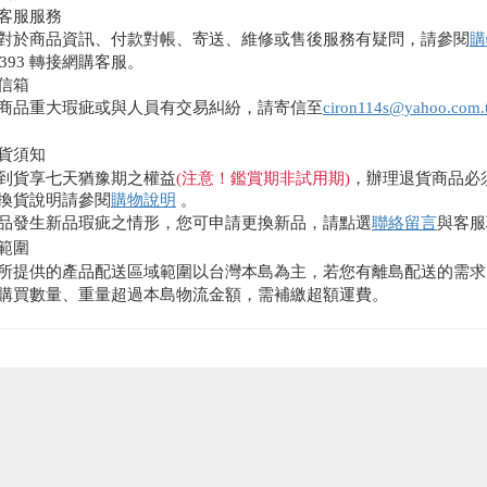
客服服務
對於商品資訊、付款對帳、寄送、維修或售後服務有疑問，請參閱
購
0393 轉接網購客服。
信箱
商品重大瑕疵或與人員有交易糾紛，請寄信至
ciron114s@yahoo.com.
貨須知
到貨享七天猶豫期之權益
(注意！鑑賞期非試用期)
，辦理退貨商品必
換貨說明請參閱
購物說明
。
品發生新品瑕疵之情形，您可申請更換新品，請點選
聯絡留言
與客服
範圍
所提供的產品配送區域範圍以台灣本島為主，若您有離島配送的需求
購買數量、重量超過本島物流金額，需補繳超額運費。