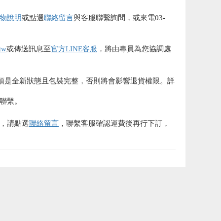
物說明
或點選
聯絡留言
與客服聯繫詢問，或來電03-
tw
或傳送訊息至
官方LINE客服
，將由專員為您協調處
須是全新狀態且包裝完整，否則將會影響退貨權限。詳
聯繫。
，請點選
聯絡留言
，聯繫客服確認運費後再行下訂，