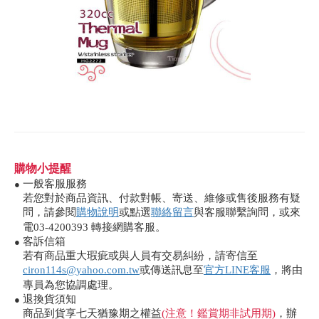
購物小提醒
一般客服服務
●
若您對於商品資訊、付款對帳、寄送、維修或售後服務有疑
問，請參閱
購物說明
或點選
聯絡留言
與客服聯繫詢問，或來
電03-4200393 轉接網購客服。
客訴信箱
●
若有商品重大瑕疵或與人員有交易糾紛，請寄信至
ciron114s@yahoo.com.tw
或傳送訊息至
官方LINE客服
，將由
專員為您協調處理。
退換貨須知
●
商品到貨享七天猶豫期之權益
(注意！鑑賞期非試用期)
，辦