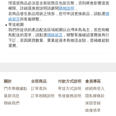
理退貨商品必須是全新狀態且包裝完整，否則將會影響退貨
權限。詳細退換貨說明請參閱
購物說明
。
若商品發生新品瑕疵之情形，您可申請更換新品，請點選
聯
絡留言
與客服聯繫。
寄送範圍
●
我們所提供的產品配送區域範圍以台灣本島為主，若您有離
島配送的需求，請點選
聯絡留言
，聯繫客服確認運費後再行
下訂，若因購買數量、重量超過本島物流金額，需補繳超額
運費。
關於
全部商品
付款方式說明
會員專區
門市專櫃據點
訂單查詢
寄送方式說明
經銷商登入
最新消息
訂單相關說明
售後服務說明
隱私權條款
聯絡我們
保固登錄
維修填單