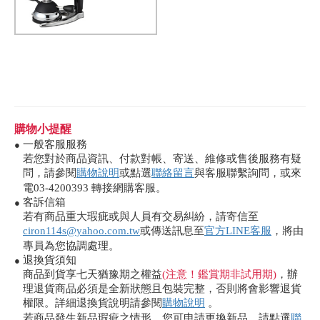
購物小提醒
一般客服服務
●
若您對於商品資訊、付款對帳、寄送、維修或售後服務有疑
問，請參閱
購物說明
或點選
聯絡留言
與客服聯繫詢問，或來
電03-4200393 轉接網購客服。
客訴信箱
●
若有商品重大瑕疵或與人員有交易糾紛，請寄信至
ciron114s@yahoo.com.tw
或傳送訊息至
官方LINE客服
，將由
專員為您協調處理。
退換貨須知
●
商品到貨享七天猶豫期之權益
(注意！鑑賞期非試用期)
，辦
理退貨商品必須是全新狀態且包裝完整，否則將會影響退貨
權限。詳細退換貨說明請參閱
購物說明
。
若商品發生新品瑕疵之情形，您可申請更換新品，請點選
聯