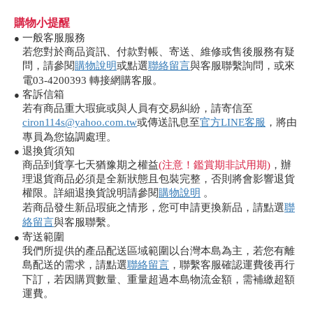
購物小提醒
一般客服服務
●
若您對於商品資訊、付款對帳、寄送、維修或售後服務有疑
問，請參閱
購物說明
或點選
聯絡留言
與客服聯繫詢問，或來
電03-4200393 轉接網購客服。
客訴信箱
●
若有商品重大瑕疵或與人員有交易糾紛，請寄信至
ciron114s@yahoo.com.tw
或傳送訊息至
官方LINE客服
，將由
專員為您協調處理。
退換貨須知
●
商品到貨享七天猶豫期之權益
(注意！鑑賞期非試用期)
，辦
理退貨商品必須是全新狀態且包裝完整，否則將會影響退貨
權限。詳細退換貨說明請參閱
購物說明
。
若商品發生新品瑕疵之情形，您可申請更換新品，請點選
聯
絡留言
與客服聯繫。
寄送範圍
●
我們所提供的產品配送區域範圍以台灣本島為主，若您有離
島配送的需求，請點選
聯絡留言
，聯繫客服確認運費後再行
下訂，若因購買數量、重量超過本島物流金額，需補繳超額
運費。